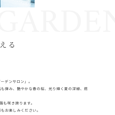
GARDE
える
ガーデンサロン」。
話も弾み、艶やかな春の桜、光り輝く夏の深緑、燃
薔薇も咲き誇ります。
策もお楽しみください。