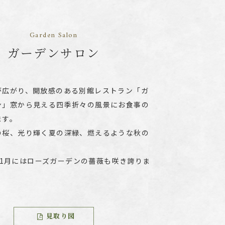
Garden Salon
ガーデンサロン
が広がり、開放感のある別館レストラン「ガ
ン」窓から見える四季折々の風景にお食事の
ます。
の桜、光り輝く夏の深緑、燃えるような秋の
0.11月にはローズガーデンの薔薇も咲き誇りま
見取り図