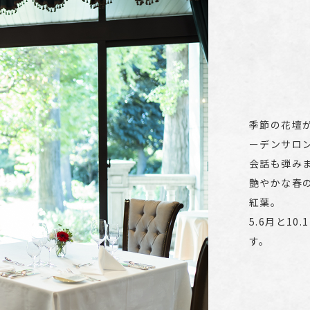
季節の花壇
ーデンサロ
会話も弾み
艶やかな春
紅葉。
5.6月と1
す。